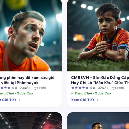
ng phim hay dễ xem sau giờ
CM88VN – Sàn Đấu Đẳng Cấp
 việc tại Phimhayok
Hay Chỉ Là “Mèo Kêu” Giữa Th
Trường Giải Trí?
★★★★
4.8 · 2308+ lượt xem
★★★★★
4.8 · 3263+ lượt xem
ang Chơi · Odds Cao
✓ Đang Chơi · Odds Cao
 Chi Tiết →
Xem Chi Tiết →