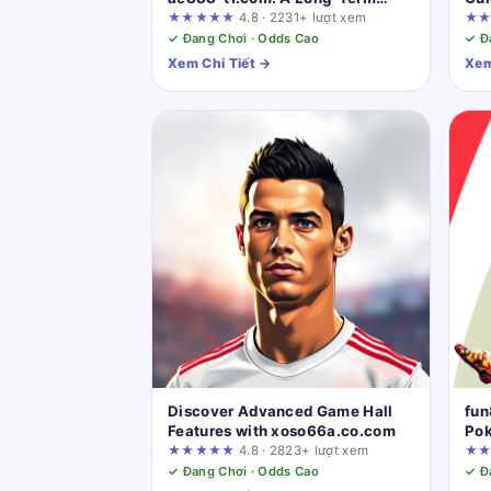
User’s Perspective on
Get
★★★★★
4.8 · 2231+ lượt xem
★
Transparency, Speed, and
✓ Đang Chơi · Odds Cao
✓ Đ
Usability
Xem Chi Tiết →
Xem
Discover Advanced Game Hall
fun
Features with xoso66a.co.com
Pok
Man
★★★★★
4.8 · 2823+ lượt xem
★
Cla
✓ Đang Chơi · Odds Cao
✓ Đ