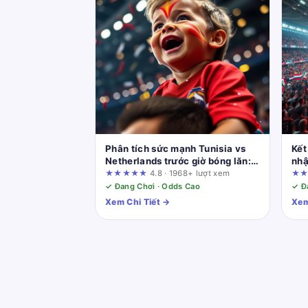
Phân tích sức mạnh Tunisia vs
Kết
Netherlands trước giờ bóng lăn:
nhậ
Cơn địa chấn có xảy ra?
Cro
★★★★★
4.8 · 1968+ lượt xem
★
✓ Đang Chơi · Odds Cao
✓ Đ
Xem Chi Tiết →
Xem