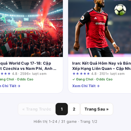
 quả World Cup 17-18: Cập
Iran: Kết Quả Hôm Nay và Bả
t Czechia vs Nam Phi, Anh vs
Xếp Hạng Liên Quan – Cập Nh
atia nhanh nhất
Nhanh Nhất
★★★★
4.8 · 2596+ lượt xem
★★★★★
4.8 · 3101+ lượt xem
ang Chơi · Odds Cao
✓ Đang Chơi · Odds Cao
 Chi Tiết →
Xem Chi Tiết →
« Trang Trước
1
2
Trang Sau »
Hiển thị 1–24 / 31 game · Trang 1/2