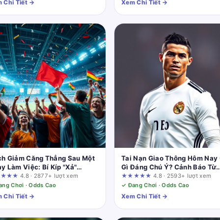
 Chi Tiết →
Xem Chi Tiết →
h Giảm Căng Thẳng Sau Một
Tai Nạn Giao Thông Hôm Nay
y Làm Việc: Bí Kíp "Xả"
Gì Đáng Chú Ý? Cảnh Báo Từ
ess Cho Dân Văn Phòng
Những Con Số
★★★★
4.8 · 2877+ lượt xem
★★★★★
4.8 · 2593+ lượt xem
ang Chơi · Odds Cao
✓ Đang Chơi · Odds Cao
 Chi Tiết →
Xem Chi Tiết →