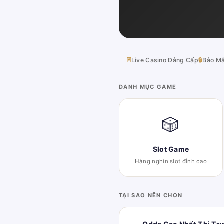
🃏
Live Casino Đẳng Cấp
🔒
Bảo Mậ
DANH MỤC GAME
🎲
Slot Game
Hàng nghìn slot đỉnh cao
TẠI SAO NÊN CHỌN