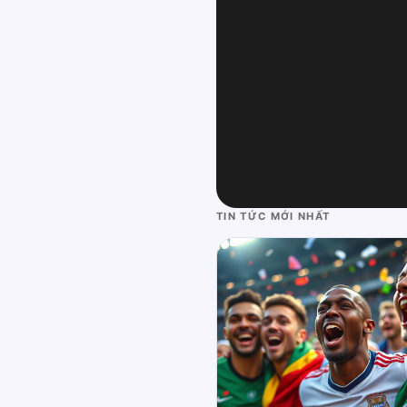
TIN TỨC MỚI NHẤT