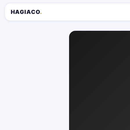
HAGIACO
.