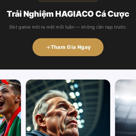
Trải Nghiệm HAGIACO Cá Cược
Slot game mới ra mắt mỗi tuần — không cần nạp trước.
Tham Gia Ngay