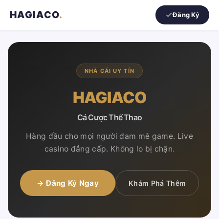
HAGIACO
.
Đăng Ký
NHÀ CÁI UY TÍN
HAGIACO
Cá Cược Thể Thao
Hàng đầu cho mọi người đam mê game. Live
casino đẳng cấp. Không lo bị chặn.
→ Đăng Ký Ngay
Khám Phá Thêm