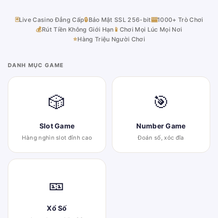
🃏
Live Casino Đẳng Cấp
🔒
Bảo Mật SSL 256-bit
🎰
1000+ Trò Chơi
💰
Rút Tiền Không Giới Hạn
📱
Chơi Mọi Lúc Mọi Nơi
⭐
Hàng Triệu Người Chơi
DANH MỤC GAME
🎲
🎯
Slot Game
Number Game
Hàng nghìn slot đỉnh cao
Đoán số, xóc đĩa
🎫
Xổ Số