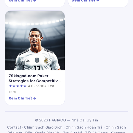
Xem Chi Tiết →
Xem Chi Tiết →
79kingnd.com Poker
Strategies for Competitive
Players: A Technical Guide
★★★★★
4.8 · 2918+ lượt
xem
Xem Chi Tiết →
© 2026 HAGIACO — Nhà Cái Uy Tín
Contact
·
Chính Sách Giao Dịch
·
Chính Sách Hoàn Trả
·
Chính Sách