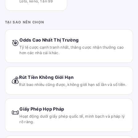
Loto, keno, 1 ăn 99
TẠI SAO NÊN CHỌN
Odds Cao Nhất Thị Trường
🎯
Tỷ lệ cược cạnh tranh nhất, thắng cược nhận thưởng cao
hơn các nhà cái khác.
Rút Tiền Không Giới Hạn
💰
Rút bao nhiêu cũng được, không giới hạn số lần và số tiền.
Giấy Phép Hợp Pháp
📜
Hoạt động dưới giấy phép quốc tế, minh bạch và pháp lý
rõ ràng.