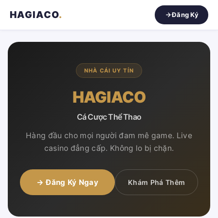
HAGIACO
.
Đăng Ký
NHÀ CÁI UY TÍN
HAGIACO
Cá Cược Thể Thao
Hàng đầu cho mọi người đam mê game. Live
casino đẳng cấp. Không lo bị chặn.
→ Đăng Ký Ngay
Khám Phá Thêm