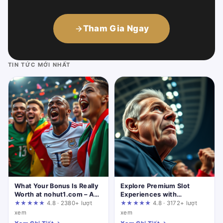
Tham Gia Ngay
TIN TỨC MỚI NHẤT
What Your Bonus Is Really
Explore Premium Slot
Worth at nohut1.com – A
Experiences with
Value Breakdown Beyond
789winnd.com – A UX
★★★★★
4.8 · 2380+ lượt
★★★★★
4.8 · 3172+ lượt
the Headline Numbers
Evaluation of Every
xem
xem
Touchpoint