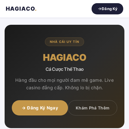
HAGIACO
.
Đăng Ký
NHÀ CÁI UY TÍN
HAGIACO
Cá Cược Thể Thao
Hàng đầu cho mọi người đam mê game. Live
casino đẳng cấp. Không lo bị chặn.
→ Đăng Ký Ngay
Khám Phá Thêm