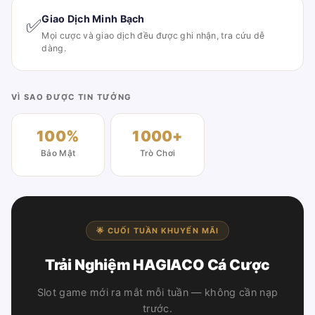
Giao Dịch Minh Bạch
✅
Mọi cược và giao dịch đều được ghi nhận, tra cứu dễ
dàng.
VÌ SAO ĐƯỢC TIN TƯỞNG
100%
1000+
Bảo Mật
Trò Chơi
🌟 CUỐI TUẦN KHUYẾN MÃI
Trải Nghiệm HAGIACO Cá Cược
Slot game mới ra mắt mỗi tuần — không cần nạp
trước.