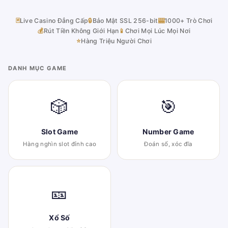
🃏
Live Casino Đẳng Cấp
🔒
Bảo Mật SSL 256-bit
🎰
1000+ Trò Chơi
💰
Rút Tiền Không Giới Hạn
📱
Chơi Mọi Lúc Mọi Nơi
⭐
Hàng Triệu Người Chơi
DANH MỤC GAME
🎲
🎯
Slot Game
Number Game
Hàng nghìn slot đỉnh cao
Đoán số, xóc đĩa
🎫
Xổ Số